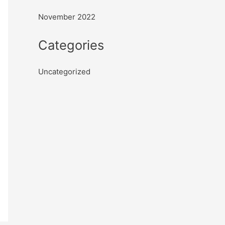
November 2022
Categories
Uncategorized