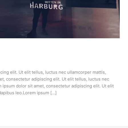
ng elit. Ut elit tellus, luctus nec ullamcorper mattis,
, consectetur adipiscing elit. Ut elit tellus, luctus nec
ipsum dolor sit amet, consectetur adipiscing elit. Ut elit
r dapibus leo.Lorem ipsum […]