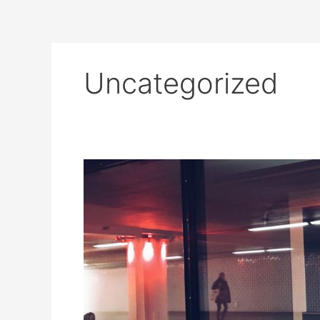
Zum
Inhalt
springen
Uncategorized
Teste1