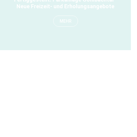
Neue Freizeit- und Erholungsangebote
MEHR
Fertiggestellt:
Der neue Sportpark Außenmühle
MEHR